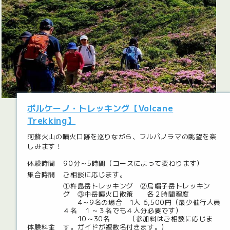
ボルケーノ・トレッキング【Volcane
Trekking】
阿蘇火山の噴火口跡を巡りながら、フルパノラマの眺望を楽
しみます！
体験時間
90分～5時間（コースによって変わります）
集合時間
ご相談に応じます。
①杵島岳トレッキング ②烏帽子岳トレッキン
グ ③中岳噴火口散策 各２時間程度
4～9名の場合 1人 6,500円（最少催行人員
４名 １～３名でも４人分必要です）
10～30名 （参加料はご相談に応じま
体験料金
す。ガイドが複数名付きます。）