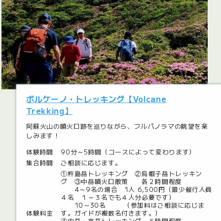
ボルケーノ・トレッキング【Volcane
Trekking】
阿蘇火山の噴火口跡を巡りながら、フルパノラマの眺望を楽
しみます！
体験時間
90分～5時間（コースによって変わります）
集合時間
ご相談に応じます。
①杵島岳トレッキング ②烏帽子岳トレッキン
グ ③中岳噴火口散策 各２時間程度
4～9名の場合 1人 6,500円（最少催行人員
４名 １～３名でも４人分必要です）
10～30名 （参加料はご相談に応じま
体験料金
す。ガイドが複数名付きます。）
④中岳・高岳トレッキング ５時間程度