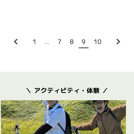
1
…
7
8
9
10
＼ アクティビティ・体験 ／