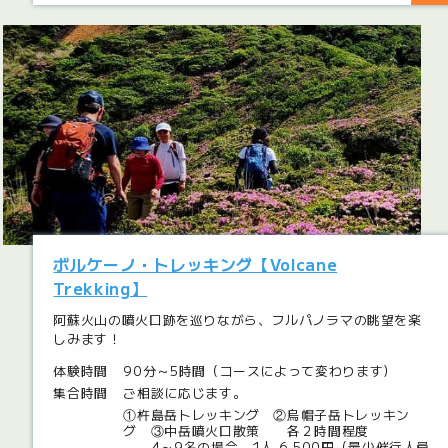
ボルケーノ・トレッキング【Volcane
Trekking】
阿蘇火山の噴火口跡を巡りながら、フルパノラマの眺望を楽
しみます！
体験時間
90分～5時間（コースによって変わります）
集合時間
ご相談に応じます。
①杵島岳トレッキング ②烏帽子岳トレッキン
グ ③中岳噴火口散策 各２時間程度
4～9名の場合 1人 6,500円（最少催行人員